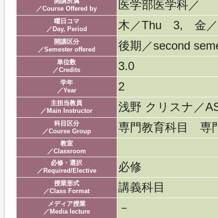
開講所属
医学部医学科／
／Course Offered by
曜日コマ
木／Thu 3, 金／F
／Day, Period
開講区分
後期／second seme
／Semester offered
単位数
3.0
／Credits
学年
2
／Year
主担当教員
浅野 クリスナ／ASA
／Main Instructor
科目区分
専門教育科目 専
／Course Group
教室
／Classroom
必修・選択
必修
／Required/Elective
授業形式
講義科目
／Class Format
メディア授業
－
／Media lecture