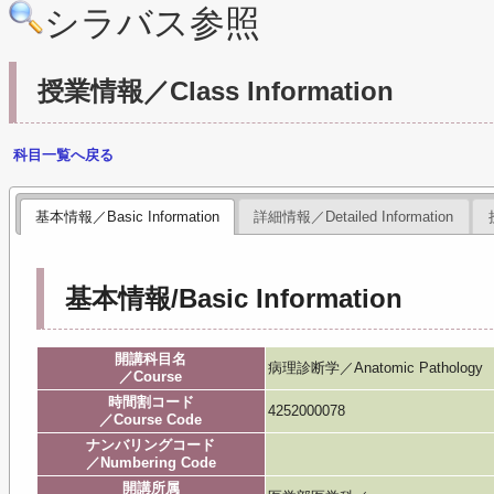
シラバス参照
授業情報／Class Information
科目一覧へ戻る
基本情報／Basic Information
詳細情報／Detailed Information
基本情報/Basic Information
開講科目名
病理診断学／Anatomic Pathology
／Course
時間割コード
4252000078
／Course Code
ナンバリングコード
／Numbering Code
開講所属