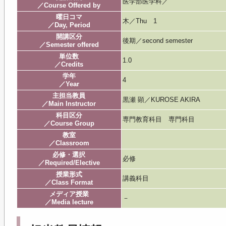
医学部医学科／
／Course Offered by
曜日コマ
木／Thu 1
／Day, Period
開講区分
後期／second semester
／Semester offered
単位数
1.0
／Credits
学年
4
／Year
主担当教員
黒瀬 顕／KUROSE AKIRA
／Main Instructor
科目区分
専門教育科目 専門科目
／Course Group
教室
／Classroom
必修・選択
必修
／Required/Elective
授業形式
講義科目
／Class Format
メディア授業
－
／Media lecture