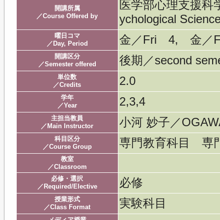
医学部心理支援科学科／ S
開講所属
／Course Offered by
ychological Scienc
曜日コマ
金／Fri 4, 金／F
／Day, Period
開講区分
後期／second seme
／Semester offered
単位数
2.0
／Credits
学年
2,3,4
／Year
主担当教員
小河 妙子／OGAWA
／Main Instructor
科目区分
専門教育科目 専
／Course Group
教室
／Classroom
必修・選択
必修
／Required/Elective
授業形式
実験科目
／Class Format
メディア授業