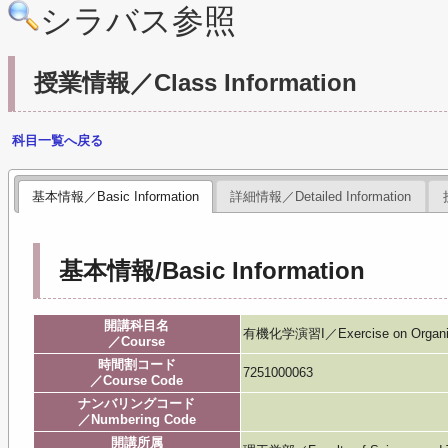
シラバス参照
授業情報／Class Information
科目一覧へ戻る
基本情報／Basic Information
詳細情報／Detailed Information
基本情報/Basic Information
開講科目名
有機化学演習I／Exercise on Organic 
／Course
時間割コード
7251000063
／Course Code
ナンバリングコード
／Numbering Code
開講所属