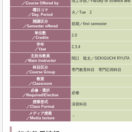
理工学部／Faculty of Science and 
／Course Offered by
曜日コマ
火／Tue 2
／Day, Period
開講区分
前期／first semester
／Semester offered
単位数
2.0
／Credits
学年
2,3,4
／Year
主担当教員
関口 龍太／SEKIGUCHI RYUTA
／Main Instructor
科目区分
専門教育科目 専門応用科目
／Course Group
教室
／Classroom
必修・選択
必修
／Required/Elective
授業形式
演習科目
／Class Format
メディア授業
－
／Media lecture