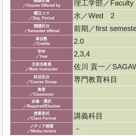
開講所属
理工学部／Faculty of
／Course Offered by
曜日コマ
水／Wed 2
／Day, Period
開講区分
前期／first semeste
／Semester offered
単位数
2.0
／Credits
学年
2,3,4
／Year
主担当教員
佐川 貢一／SAGAWA
／Main Instructor
科目区分
専門教育科目
／Course Group
教室
／Classroom
必修・選択
／Required/Elective
授業形式
講義科目
／Class Format
メディア授業
－
／Media lecture