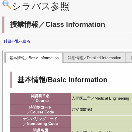
シラバス参照
授業情報／Class Information
科目一覧へ戻る
基本情報／Basic Information
詳細情報／Detailed Information
基本情報/Basic Information
開講科目名
人間医工学／Medical Engineering
／Course
時間割コード
7251000164
／Course Code
ナンバリングコード
／Numbering Code
開講所属