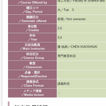
理工学部／Faculty of Science and 
／Course Offered by
曜日コマ
火／Tue 3
／Day, Period
開講区分
前期／first semester
／Semester offered
単位数
2.0
／Credits
学年
3,4
／Year
主担当教員
陳 暁帥／CHEN XIAOSHUAI
／Main Instructor
科目区分
専門教育科目
／Course Group
教室
／Classroom
必修・選択
／Required/Elective
授業形式
講義科目
／Class Format
メディア授業
－
／Media lecture