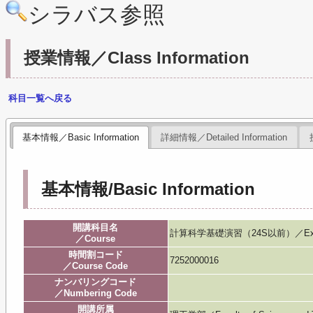
シラバス参照
授業情報／Class Information
科目一覧へ戻る
基本情報／Basic Information
詳細情報／Detailed Information
基本情報/Basic Information
開講科目名
計算科学基礎演習（24S以前）／Exercise 
／Course
時間割コード
7252000016
／Course Code
ナンバリングコード
／Numbering Code
開講所属