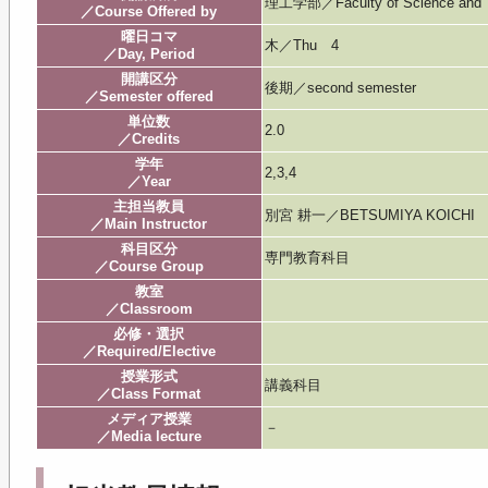
理工学部／Faculty of Science and 
／Course Offered by
曜日コマ
木／Thu 4
／Day, Period
開講区分
後期／second semester
／Semester offered
単位数
2.0
／Credits
学年
2,3,4
／Year
主担当教員
別宮 耕一／BETSUMIYA KOICHI
／Main Instructor
科目区分
専門教育科目
／Course Group
教室
／Classroom
必修・選択
／Required/Elective
授業形式
講義科目
／Class Format
メディア授業
－
／Media lecture