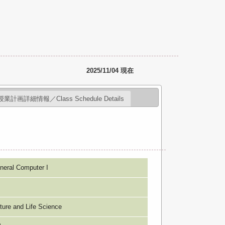
2025/11/04 現在
授業計画詳細情報／Class Schedule Details
al Computer I
e and Life Science