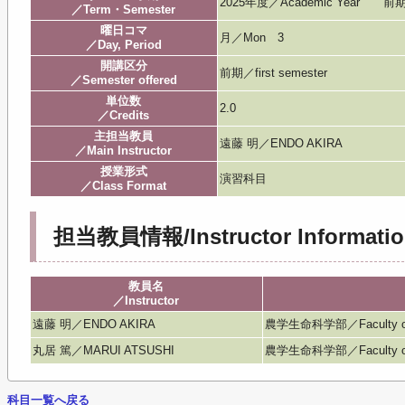
2025年度／Academic Year 前
／Term・Semester
曜日コマ
月／Mon 3
／Day, Period
開講区分
前期／first semester
／Semester offered
単位数
2.0
／Credits
主担当教員
遠藤 明／ENDO AKIRA
／Main Instructor
授業形式
演習科目
／Class Format
担当教員情報/Instructor Informatio
教員名
／Instructor
遠藤 明／ENDO AKIRA
農学生命科学部／Faculty of Agr
丸居 篤／MARUI ATSUSHI
農学生命科学部／Faculty of Agr
科目一覧へ戻る