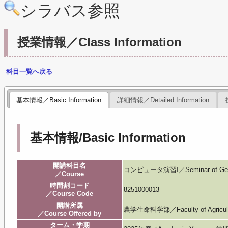
シラバス参照
授業情報／Class Information
科目一覧へ戻る
基本情報／Basic Information
詳細情報／Detailed Information
基本情報/Basic Information
開講科目名
コンピュータ演習Ⅰ／Seminar of Gener
／Course
時間割コード
8251000013
／Course Code
開講所属
農学生命科学部／Faculty of Agricultur
／Course Offered by
ターム・学期