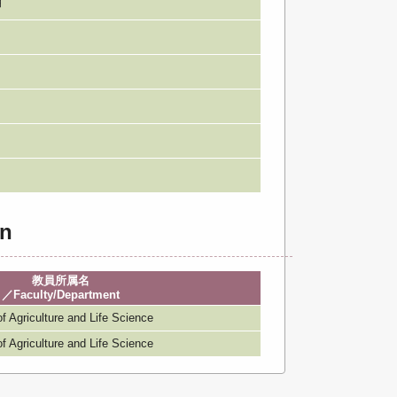
期
n
教員所属名
／Faculty/Department
iculture and Life Science
iculture and Life Science