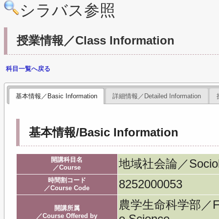
シラバス参照
授業情報／Class Information
科目一覧へ戻る
基本情報／Basic Information
詳細情報／Detailed Information
基本情報/Basic Information
開講科目名
地域社会論／Sociology
／Course
時間割コード
8252000053
／Course Code
農学生命科学部／Faculty
開講所属
／Course Offered by
e Science