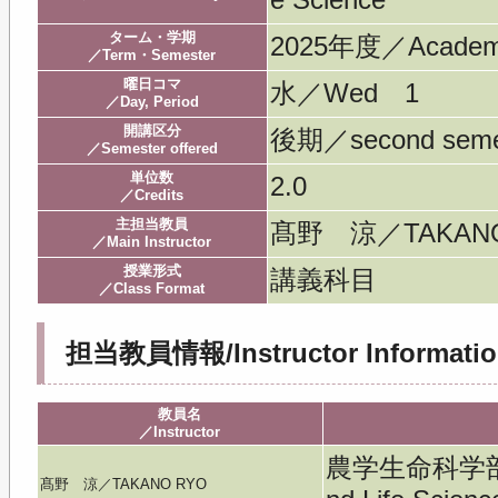
ターム・学期
2025年度／Acade
／Term・Semester
曜日コマ
水／Wed 1
／Day, Period
開講区分
後期／second seme
／Semester offered
単位数
2.0
／Credits
主担当教員
髙野 涼／TAKANO
／Main Instructor
授業形式
講義科目
／Class Format
担当教員情報/Instructor Informatio
教員名
／Instructor
農学生命科学部／Fac
髙野 涼／TAKANO RYO