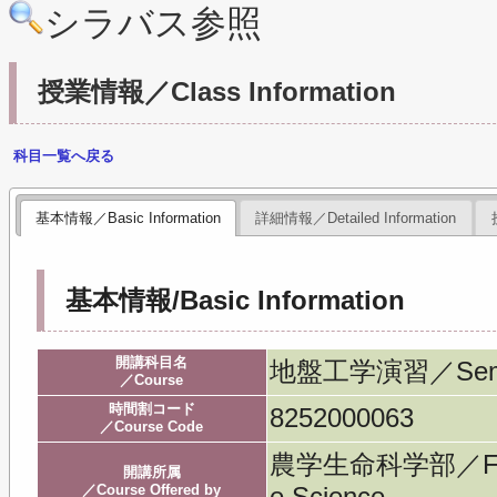
シラバス参照
授業情報／Class Information
科目一覧へ戻る
基本情報／Basic Information
詳細情報／Detailed Information
基本情報/Basic Information
開講科目名
地盤工学演習／Seminar
／Course
時間割コード
8252000063
／Course Code
農学生命科学部／Faculty
開講所属
／Course Offered by
e Science