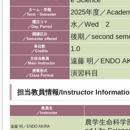
ターム・学期
2025年度／Acade
／Term・Semester
曜日コマ
水／Wed 2
／Day, Period
開講区分
後期／second seme
／Semester offered
単位数
1.0
／Credits
主担当教員
遠藤 明／ENDO AK
／Main Instructor
授業形式
演習科目
／Class Format
担当教員情報/Instructor Informatio
教員名
／Instructor
農学生命科学部／Fac
遠藤 明／ENDO AKIRA