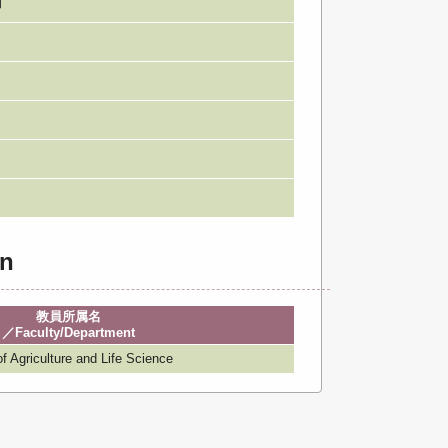
期
n
教員所属名
／Faculty/Department
iculture and Life Science