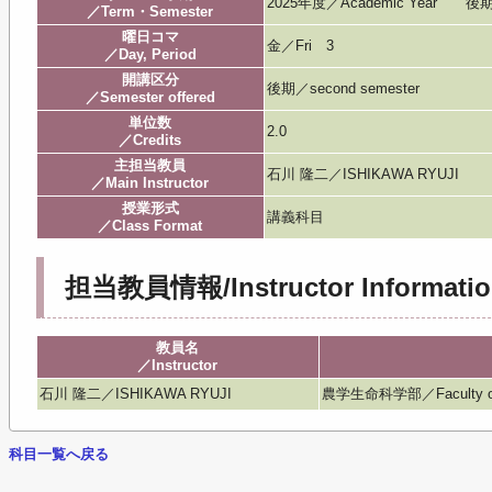
2025年度／Academic Year 後
／Term・Semester
曜日コマ
金／Fri 3
／Day, Period
開講区分
後期／second semester
／Semester offered
単位数
2.0
／Credits
主担当教員
石川 隆二／ISHIKAWA RYUJI
／Main Instructor
授業形式
講義科目
／Class Format
担当教員情報/Instructor Informatio
教員名
／Instructor
石川 隆二／ISHIKAWA RYUJI
農学生命科学部／Faculty of Agr
科目一覧へ戻る