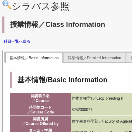
シラバス参照
授業情報／Class Information
科目一覧へ戻る
基本情報／Basic Information
詳細情報／Detailed Information
基本情報/Basic Information
開講科目名
作物育種学Ⅱ／Crop breeding II
／Course
時間割コード
8252000071
／Course Code
開講所属
農学生命科学部／Faculty of Agricultur
／Course Offered by
ターム・学期