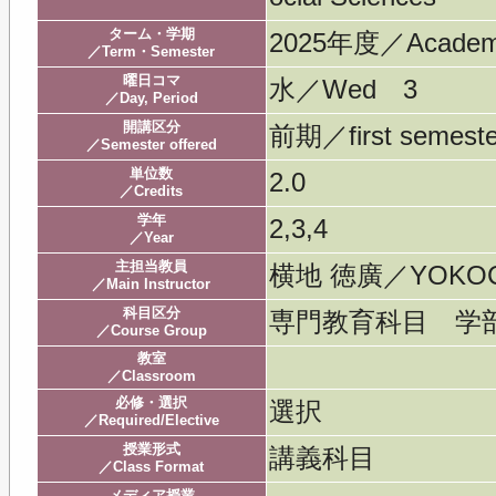
ターム・学期
2025年度／Acade
／Term・Semester
曜日コマ
水／Wed 3
／Day, Period
開講区分
前期／first semeste
／Semester offered
単位数
2.0
／Credits
学年
2,3,4
／Year
主担当教員
横地 徳廣／YOKOCH
／Main Instructor
科目区分
専門教育科目 学
／Course Group
教室
／Classroom
必修・選択
選択
／Required/Elective
授業形式
講義科目
／Class Format
メディア授業