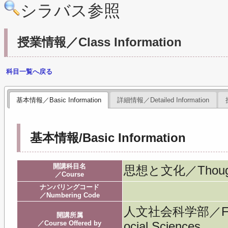
シラバス参照
授業情報／Class Information
科目一覧へ戻る
基本情報／Basic Information
詳細情報／Detailed Information
基本情報/Basic Information
開講科目名
思想と文化／Thought 
／Course
ナンバリングコード
／Numbering Code
人文社会科学部／Facult
開講所属
／Course Offered by
ocial Sciences