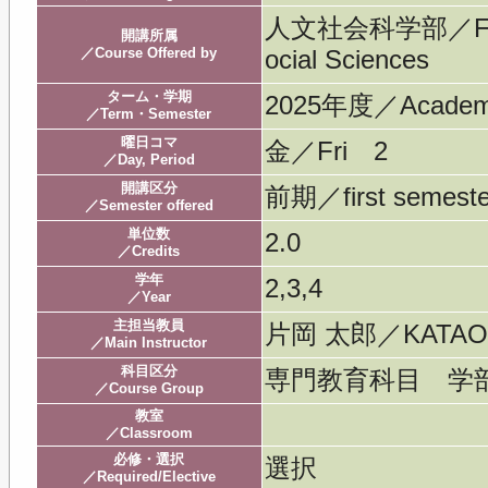
人文社会科学部／Facult
開講所属
／Course Offered by
ocial Sciences
ターム・学期
2025年度／Acade
／Term・Semester
曜日コマ
金／Fri 2
／Day, Period
開講区分
前期／first semeste
／Semester offered
単位数
2.0
／Credits
学年
2,3,4
／Year
主担当教員
片岡 太郎／KATAO
／Main Instructor
科目区分
専門教育科目 学
／Course Group
教室
／Classroom
必修・選択
選択
／Required/Elective