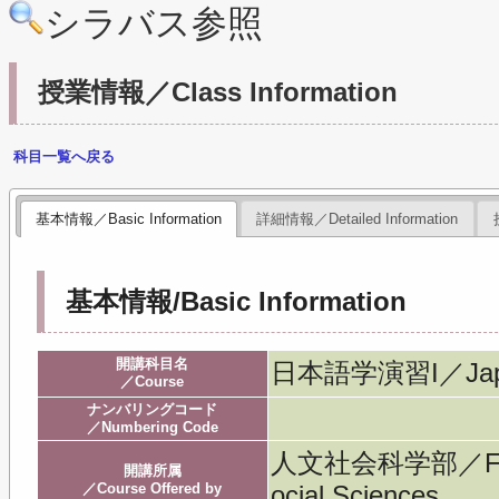
シラバス参照
授業情報／Class Information
科目一覧へ戻る
基本情報／Basic Information
詳細情報／Detailed Information
基本情報/Basic Information
開講科目名
日本語学演習I／Japane
／Course
ナンバリングコード
／Numbering Code
人文社会科学部／Facult
開講所属
／Course Offered by
ocial Sciences