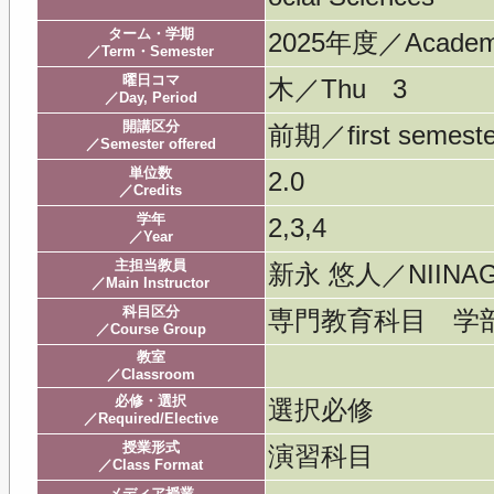
ターム・学期
2025年度／Acade
／Term・Semester
曜日コマ
木／Thu 3
／Day, Period
開講区分
前期／first semeste
／Semester offered
単位数
2.0
／Credits
学年
2,3,4
／Year
主担当教員
新永 悠人／NIINAG
／Main Instructor
科目区分
専門教育科目 学
／Course Group
教室
／Classroom
必修・選択
選択必修
／Required/Elective
授業形式
演習科目
／Class Format
メディア授業