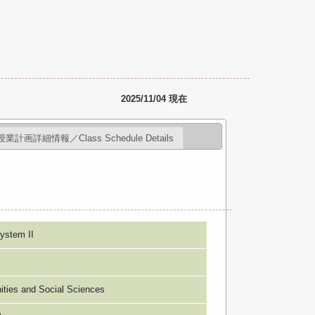
2025/11/04 現在
授業計画詳細情報／Class Schedule Details
stem II
s and Social Sciences