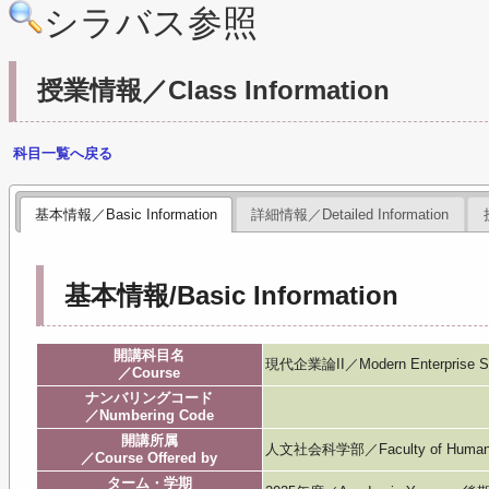
シラバス参照
授業情報／Class Information
科目一覧へ戻る
基本情報／Basic Information
詳細情報／Detailed Information
基本情報/Basic Information
開講科目名
現代企業論II／Modern Enterprise Sy
／Course
ナンバリングコード
／Numbering Code
開講所属
人文社会科学部／Faculty of Humanitie
／Course Offered by
ターム・学期