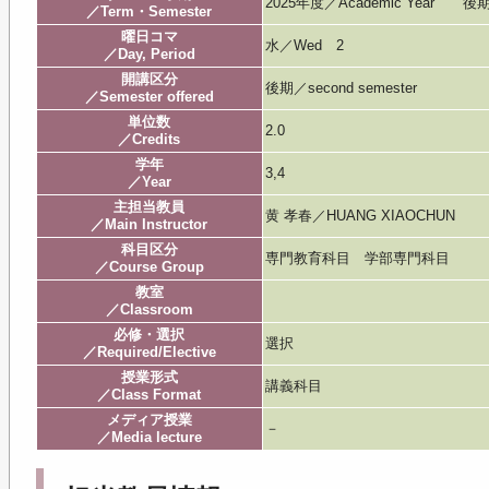
2025年度／Academic Year 後
／Term・Semester
曜日コマ
水／Wed 2
／Day, Period
開講区分
後期／second semester
／Semester offered
単位数
2.0
／Credits
学年
3,4
／Year
主担当教員
黄 孝春／HUANG XIAOCHUN
／Main Instructor
科目区分
専門教育科目 学部専門科目
／Course Group
教室
／Classroom
必修・選択
選択
／Required/Elective
授業形式
講義科目
／Class Format
メディア授業
－
／Media lecture