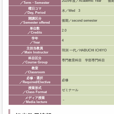
2025年度／Academic Year 後
／Term・Semester
曜日コマ
水／Wed 3
／Day, Period
開講区分
後期／second semester
／Semester offered
単位数
2.0
／Credits
学年
4
／Year
主担当教員
羽渕 一代／HABUCHI ICHIYO
／Main Instructor
科目区分
専門教育科目 学部専門科目
／Course Group
教室
／Classroom
必修・選択
必修
／Required/Elective
授業形式
ゼミナール
／Class Format
メディア授業
－
／Media lecture