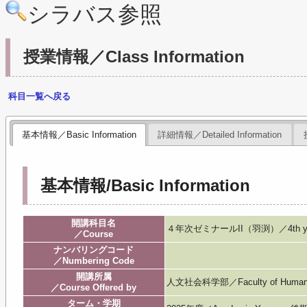
シラバス参照
授業情報／Class Information
科目一覧へ戻る
基本情報／Basic Information
詳細情報／Detailed Information
基本情報/Basic Information
開講科目名
４年次ゼミナールII（羽渕）／4th year
／Course
ナンバリングコード
／Numbering Code
開講所属
人文社会科学部／Faculty of Humanitie
／Course Offered by
ターム・学期