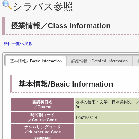
シラバス参照
授業情報／Class Information
科目一覧へ戻る
基本情報／Basic Information
詳細情報／Detailed Information
基本情報/Basic Information
開講科目名
地域の芸術・文学－日本美術史－／Regional A
／Course
Art－
時間割コード
1252100214
／Course Code
ナンバリングコード
／Numbering Code