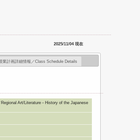
2025/11/04 現在
授業計画詳細情報／Class Schedule Details
rt/Literature－History of the Japanese