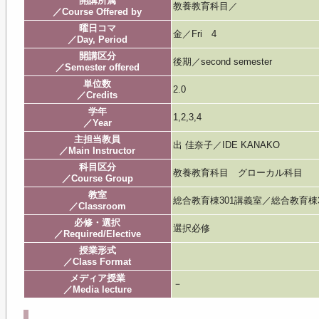
開講所属
教養教育科目／
／Course Offered by
曜日コマ
金／Fri 4
／Day, Period
開講区分
後期／second semester
／Semester offered
単位数
2.0
／Credits
学年
1,2,3,4
／Year
主担当教員
出 佳奈子／IDE KANAKO
／Main Instructor
科目区分
教養教育科目 グローカル科目
／Course Group
教室
総合教育棟301講義室／総合教育棟
／Classroom
必修・選択
選択必修
／Required/Elective
授業形式
／Class Format
メディア授業
－
／Media lecture