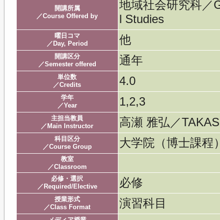
地域社会研究科／Gradua
開講所属
／Course Offered by
l Studies
曜日コマ
他
／Day, Period
開講区分
通年
／Semester offered
単位数
4.0
／Credits
学年
1,2,3
／Year
主担当教員
高瀬 雅弘／TAKASE
／Main Instructor
科目区分
大学院（博士課程
／Course Group
教室
／Classroom
必修・選択
必修
／Required/Elective
授業形式
演習科目
／Class Format
メディア授業