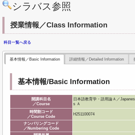
シラバス参照
授業情報／Class Information
科目一覧へ戻る
基本情報／Basic Information
詳細情報／Detailed Information
基本情報/Basic Information
開講科目名
日本語教育学・語用論Ａ／Japanese educat
／Course
s Ａ
時間割コード
H251100074
／Course Code
ナンバリングコード
／Numbering Code