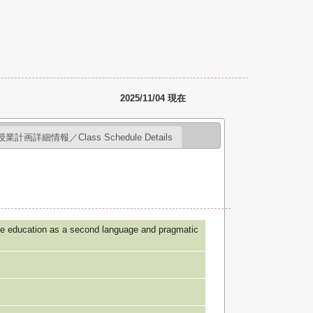
2025/11/04 現在
授業計画詳細情報／Class Schedule Details
ion as a second language and pragmatic