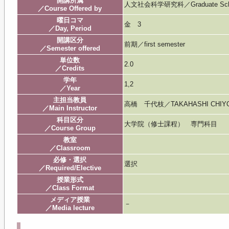
開講所属
人文社会科学研究科／Graduate School o
／Course Offered by
曜日コマ
金 3
／Day, Period
開講区分
前期／first semester
／Semester offered
単位数
2.0
／Credits
学年
1,2
／Year
主担当教員
高橋 千代枝／TAKAHASHI CHIY
／Main Instructor
科目区分
大学院（修士課程） 専門科目
／Course Group
教室
／Classroom
必修・選択
選択
／Required/Elective
授業形式
／Class Format
メディア授業
－
／Media lecture