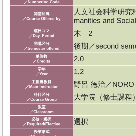
／Numbering Code
人文社会科学研究科／Gra
開講所属
／Course Offered by
manities and Socia
曜日コマ
木 2
／Day, Period
開講区分
後期／second seme
／Semester offered
単位数
2.0
／Credits
学年
1,2
／Year
主担当教員
野呂 徳治／NORO 
／Main Instructor
科目区分
大学院（修士課程
／Course Group
教室
／Classroom
必修・選択
選択
／Required/Elective
授業形式