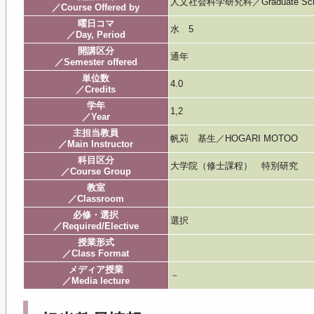
人文社会科学研究科／Graduate School o
／Course Offered by
曜日コマ
水 5
／Day, Period
開講区分
通年
／Semester offered
単位数
4.0
／Credits
学年
1,2
／Year
主担当教員
帆苅 基生／HOGARI MOTOO
／Main Instructor
科目区分
大学院（修士課程） 特別研究
／Course Group
教室
／Classroom
必修・選択
選択
／Required/Elective
授業形式
／Class Format
メディア授業
－
／Media lecture