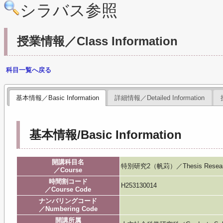
シラバス参照
授業情報／Class Information
科目一覧へ戻る
基本情報／Basic Information
詳細情報／Detailed Information
基本情報/Basic Information
開講科目名
特別研究2（帆苅）／Thesis Resear
／Course
時間割コード
H253130014
／Course Code
ナンバリングコード
／Numbering Code
開講所属