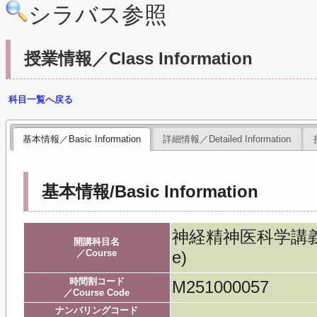
シラバス参照
授業情報／Class Information
科目一覧へ戻る
基本情報／Basic Information
詳細情報／Detailed Information
基本情報/Basic Information
神経精神医科学講義／Neu
開講科目名
／Course
e)
時間割コード
M251000057
／Course Code
ナンバリングコード