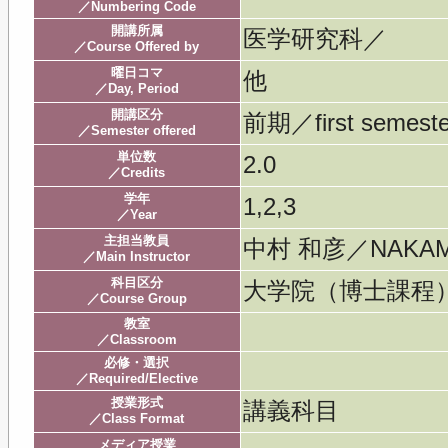
／Numbering Code
開講所属
医学研究科／
／Course Offered by
曜日コマ
他
／Day, Period
開講区分
前期／first semeste
／Semester offered
単位数
2.0
／Credits
学年
1,2,3
／Year
主担当教員
中村 和彦／NAKAMU
／Main Instructor
科目区分
大学院（博士課
／Course Group
教室
／Classroom
必修・選択
／Required/Elective
授業形式
講義科目
／Class Format
メディア授業