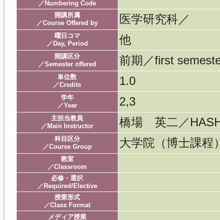
／Numbering Code
開講所属
医学研究科／
／Course Offered by
曜日コマ
他
／Day, Period
開講区分
前期／first semeste
／Semester offered
単位数
1.0
／Credits
学年
2,3
／Year
主担当教員
橋場 英二／HASHIB
／Main Instructor
科目区分
大学院（博士課
／Course Group
教室
／Classroom
必修・選択
／Required/Elective
授業形式
／Class Format
メディア授業