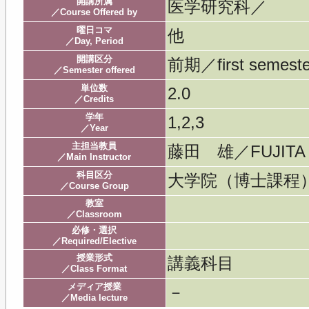
開講所属
医学研究科／
／Course Offered by
曜日コマ
他
／Day, Period
開講区分
前期／first semeste
／Semester offered
単位数
2.0
／Credits
学年
1,2,3
／Year
主担当教員
藤田 雄／FUJITA 
／Main Instructor
科目区分
大学院（博士課
／Course Group
教室
／Classroom
必修・選択
／Required/Elective
授業形式
講義科目
／Class Format
メディア授業
－
／Media lecture