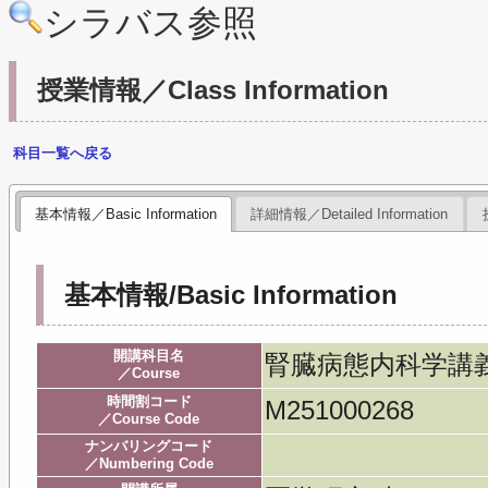
シラバス参照
授業情報／Class Information
科目一覧へ戻る
基本情報／Basic Information
詳細情報／Detailed Information
基本情報/Basic Information
開講科目名
腎臓病態内科学講義／Nep
／Course
時間割コード
M251000268
／Course Code
ナンバリングコード
／Numbering Code