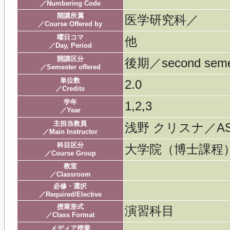
／Numbering Code
開講所属
医学研究科／
／Course Offered by
曜日コマ
他
／Day, Period
開講区分
後期／second seme
／Semester offered
単位数
2.0
／Credits
学年
1,2,3
／Year
主担当教員
浅野 クリスナ／ASA
／Main Instructor
科目区分
大学院（博士課
／Course Group
教室
／Classroom
必修・選択
／Required/Elective
授業形式
演習科目
／Class Format
メディア授業