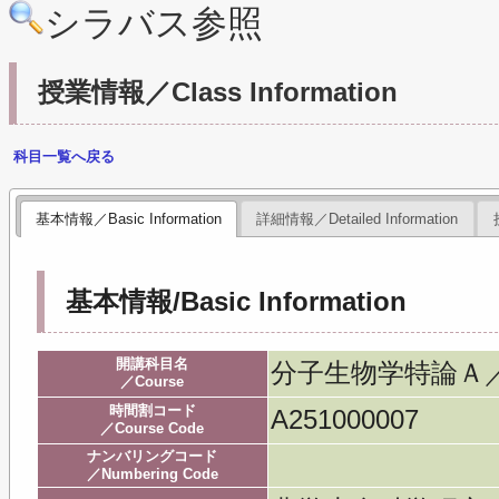
シラバス参照
授業情報／Class Information
科目一覧へ戻る
基本情報／Basic Information
詳細情報／Detailed Information
基本情報/Basic Information
開講科目名
分子生物学特論Ａ／Mole
／Course
時間割コード
A251000007
／Course Code
ナンバリングコード
／Numbering Code