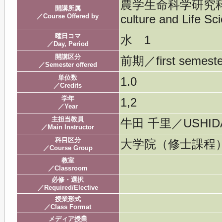
農学生命科学研究科／Gra
開講所属
／Course Offered by
culture and Life Sc
曜日コマ
水 1
／Day, Period
開講区分
前期／first semeste
／Semester offered
単位数
1.0
／Credits
学年
1,2
／Year
主担当教員
牛田 千里／USHIDA
／Main Instructor
科目区分
大学院（修士課
／Course Group
教室
／Classroom
必修・選択
／Required/Elective
授業形式
／Class Format
メディア授業