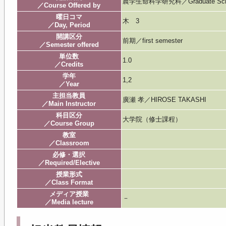
農学生命科学研究科／Graduate School of
／Course Offered by
曜日コマ
木 3
／Day, Period
開講区分
前期／first semester
／Semester offered
単位数
1.0
／Credits
学年
1,2
／Year
主担当教員
廣瀬 孝／HIROSE TAKASHI
／Main Instructor
科目区分
大学院（修士課程）
／Course Group
教室
／Classroom
必修・選択
／Required/Elective
授業形式
／Class Format
メディア授業
－
／Media lecture