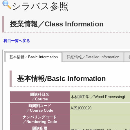
シラバス参照
授業情報／Class Information
科目一覧へ戻る
基本情報／Basic Information
詳細情報／Detailed Information
基本情報/Basic Information
開講科目名
木材加工学Ⅰ／Wood ProcessingⅠ
／Course
時間割コード
A251000020
／Course Code
ナンバリングコード
／Numbering Code
開講所属