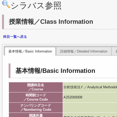
シラバス参照
授業情報／Class Information
科目一覧へ戻る
基本情報／Basic Information
詳細情報／Detailed Information
基本情報/Basic Information
開講科目名
分析技術法Ｆ／Analytical Methodol
／Course
時間割コード
A252000008
／Course Code
ナンバリングコード
／Numbering Code
開講所属