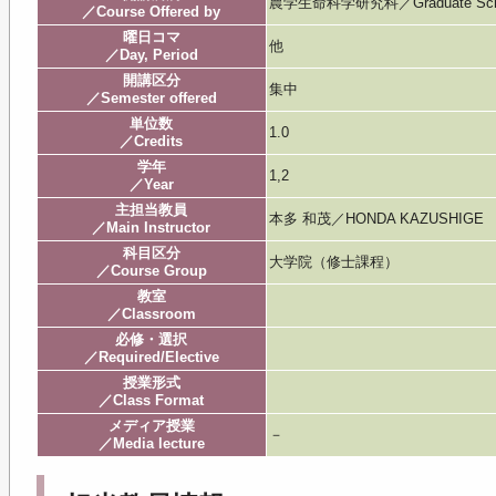
農学生命科学研究科／Graduate School of
／Course Offered by
曜日コマ
他
／Day, Period
開講区分
集中
／Semester offered
単位数
1.0
／Credits
学年
1,2
／Year
主担当教員
本多 和茂／HONDA KAZUSHIGE
／Main Instructor
科目区分
大学院（修士課程）
／Course Group
教室
／Classroom
必修・選択
／Required/Elective
授業形式
／Class Format
メディア授業
－
／Media lecture