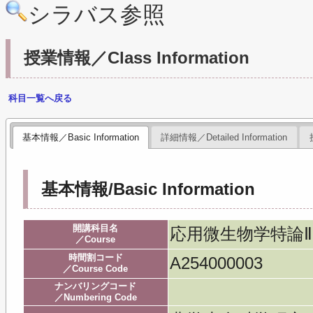
シラバス参照
授業情報／Class Information
科目一覧へ戻る
基本情報／Basic Information
詳細情報／Detailed Information
基本情報/Basic Information
開講科目名
応用微生物学特論Ⅱ／Appl
／Course
時間割コード
A254000003
／Course Code
ナンバリングコード
／Numbering Code