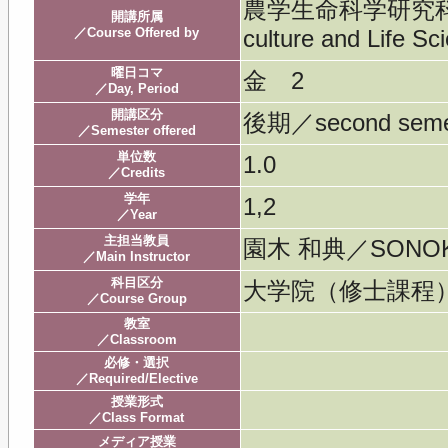
農学生命科学研究科／Gra
開講所属
／Course Offered by
culture and Life Sc
曜日コマ
金 2
／Day, Period
開講区分
後期／second seme
／Semester offered
単位数
1.0
／Credits
学年
1,2
／Year
主担当教員
園木 和典／SONOK
／Main Instructor
科目区分
大学院（修士課
／Course Group
教室
／Classroom
必修・選択
／Required/Elective
授業形式
／Class Format
メディア授業