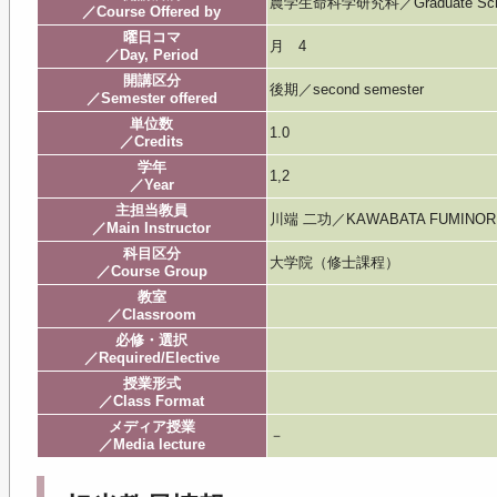
農学生命科学研究科／Graduate School of
／Course Offered by
曜日コマ
月 4
／Day, Period
開講区分
後期／second semester
／Semester offered
単位数
1.0
／Credits
学年
1,2
／Year
主担当教員
川端 二功／KAWABATA FUMINOR
／Main Instructor
科目区分
大学院（修士課程）
／Course Group
教室
／Classroom
必修・選択
／Required/Elective
授業形式
／Class Format
メディア授業
－
／Media lecture