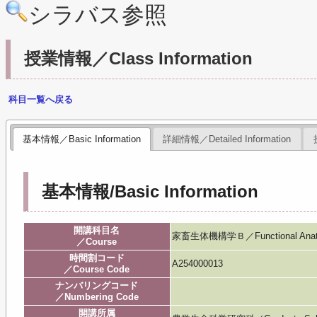
シラバス参照
授業情報／Class Information
科目一覧へ戻る
基本情報／Basic Information
詳細情報／Detailed Information
基本情報/Basic Information
開講科目名
家畜生体機構学Ｂ／Functional Anatomy
／Course
時間割コード
A254000013
／Course Code
ナンバリングコード
／Numbering Code
開講所属