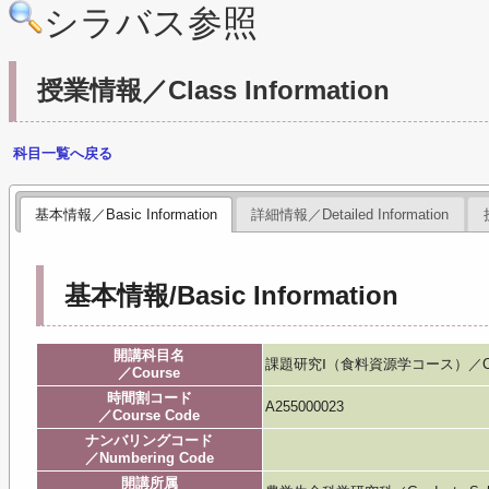
シラバス参照
授業情報／Class Information
科目一覧へ戻る
基本情報／Basic Information
詳細情報／Detailed Information
基本情報/Basic Information
開講科目名
課題研究Ⅰ（食料資源学コース）／Case Stu
／Course
時間割コード
A255000023
／Course Code
ナンバリングコード
／Numbering Code
開講所属