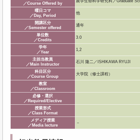
農学生命科学研究科／Graduate School of
／Course Offered by
曜日コマ
他
／Day, Period
開講区分
通年
／Semester offered
単位数
3.0
／Credits
学年
1,2
／Year
主担当教員
石川 隆二／ISHIKAWA RYUJI
／Main Instructor
科目区分
大学院（修士課程）
／Course Group
教室
／Classroom
必修・選択
／Required/Elective
授業形式
／Class Format
メディア授業
－
／Media lecture