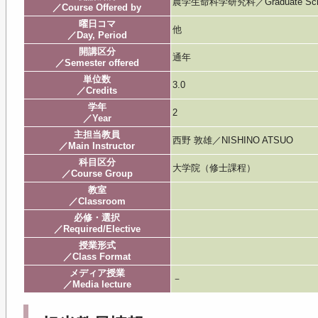
農学生命科学研究科／Graduate School of
／Course Offered by
曜日コマ
他
／Day, Period
開講区分
通年
／Semester offered
単位数
3.0
／Credits
学年
2
／Year
主担当教員
西野 敦雄／NISHINO ATSUO
／Main Instructor
科目区分
大学院（修士課程）
／Course Group
教室
／Classroom
必修・選択
／Required/Elective
授業形式
／Class Format
メディア授業
－
／Media lecture