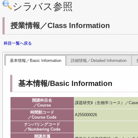
シラバス参照
授業情報／Class Information
科目一覧へ戻る
基本情報／Basic Information
詳細情報／Detailed Information
基本情報/Basic Information
開講科目名
課題研究Ⅱ（生物学コース）／Case Stud
／Course
時間割コード
A255000026
／Course Code
ナンバリングコード
／Numbering Code
開講所属