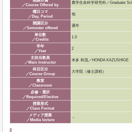
開講所属
農学生命科学研究科／Graduate School of
／Course Offered by
曜日コマ
他
／Day, Period
開講区分
通年
／Semester offered
単位数
1.0
／Credits
学年
2
／Year
主担当教員
本多 和茂／HONDA KAZUSHIGE
／Main Instructor
科目区分
大学院（修士課程）
／Course Group
教室
／Classroom
必修・選択
／Required/Elective
授業形式
／Class Format
メディア授業
－
／Media lecture