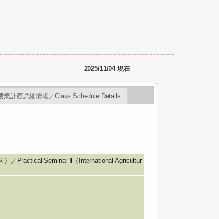
2025/11/04 現在
授業計画詳細情報／Class Schedule Details
al Seminar Ⅱ（International Agricultur