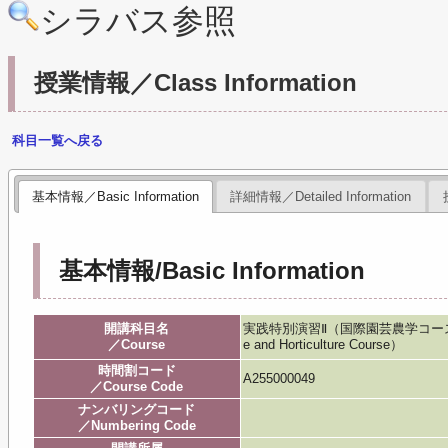
シラバス参照
授業情報／Class Information
科目一覧へ戻る
基本情報／Basic Information
詳細情報／Detailed Information
基本情報/Basic Information
開講科目名
実践特別演習Ⅱ（国際園芸農学コース）／Practic
／Course
e and Horticulture Course）
時間割コード
A255000049
／Course Code
ナンバリングコード
／Numbering Code