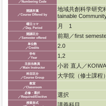
／Numbering Code
地域共創科学研究科／Gra
開講所属
／Course Offered by
tainable Community
曜日コマ
月 1
／Day, Period
開講区分
前期／first semeste
／Semester offered
単位数
2.0
／Credits
学年
1,2
／Year
主担当教員
小岩 直人／KOIWA
／Main Instructor
科目区分
大学院（修士課程
／Course Group
教室
／Classroom
必修・選択
選択
／Required/Elective
授業形式
講義科目