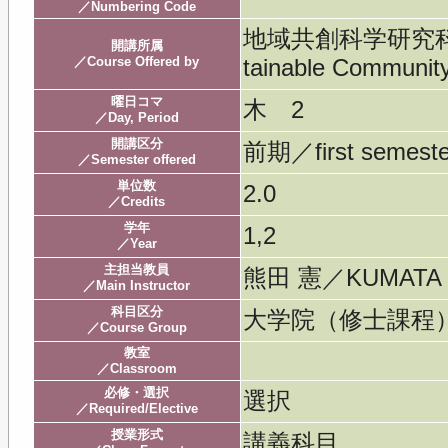
／Numbering Code
地域共創科学研究科／Gra
開講所属
／Course Offered by
tainable Community
曜日コマ
木 2
／Day, Period
開講区分
前期／first semeste
／Semester offered
単位数
2.0
／Credits
学年
1,2
／Year
主担当教員
熊田 憲／KUMATA 
／Main Instructor
科目区分
大学院（修士課程
／Course Group
教室
／Classroom
必修・選択
選択
／Required/Elective
授業形式
講義科目