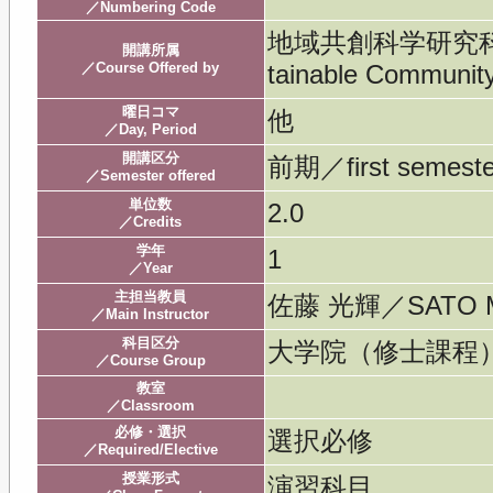
／Numbering Code
地域共創科学研究科／Gra
開講所属
／Course Offered by
tainable Community
曜日コマ
他
／Day, Period
開講区分
前期／first semeste
／Semester offered
単位数
2.0
／Credits
学年
1
／Year
主担当教員
佐藤 光輝／SATO M
／Main Instructor
科目区分
大学院（修士課程
／Course Group
教室
／Classroom
必修・選択
選択必修
／Required/Elective
授業形式
演習科目