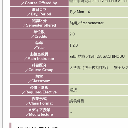
理工学研究科／the Graduate School of 
／Course Offered by
曜日コマ
月／Mon 4
／Day, Period
開講区分
前期／first semester
／Semester offered
単位数
2.0
／Credits
学年
1,2,3
／Year
主担当教員
石田 祐宣／ISHIDA SACHINOBU
／Main Instructor
科目区分
大学院（博士後期課程） 安全シ
／Course Group
教室
／Classroom
必修・選択
選択
／Required/Elective
授業形式
講義科目
／Class Format
メディア授業
－
／Media lecture