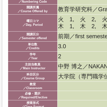
／Numbering Code
開講所属
教育学研究科／Graduat
／Course Offered by
火 1, 火 2, 
曜日コマ
／Day, Period
木 1, 木 2, 
開講区分
前期／first semeste
／Semester offered
単位数
3.0
／Credits
学年
2
／Year
主担当教員
中野 博之／NAKANO
／Main Instructor
科目区分
大学院（専門職学
／Course Group
教室
／Classroom
必修・選択
／Required/Elective
授業形式
／Class Format