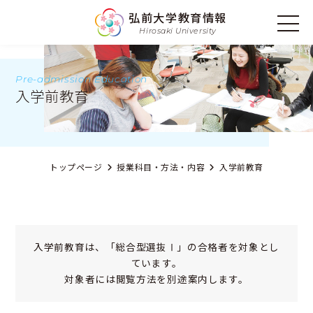
弘前大学教育情報
Hirosaki University
Pre-admission Education
入学前教育
トップページ
授業科目・方法・内容
入学前教育
入学前教育は、「総合型選抜Ⅰ」の合格者を対象とし
ています。
対象者には閲覧方法を別途案内します。