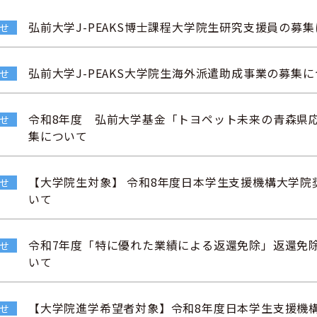
弘前大学J-PEAKS博士課程大学院生研究支援員の募
せ
弘前大学J-PEAKS大学院生海外派遣助成事業の募集
せ
令和8年度 弘前大学基金「トヨペット未来の青森県
せ
集について
【大学院生対象】 令和8年度日本学生支援機構大学院
せ
いて
令和7年度「特に優れた業績による返還免除」返還免
せ
いて
【大学院進学希望者対象】令和8年度日本学生支援機
せ