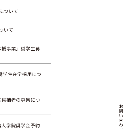
集について
について
応援事業」奨学生募
奨学生在学採用につ
除候補者の募集につ
お
問
い
合
わ
構大学院奨学金予約